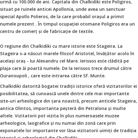
urmă cu 100.000 de ani. Capitala din Chalkidiki este Poligiros,
situat pe ruinele anticei Apollonia, unde avea un sanctuar
special Apollo Polieros, de la care probabil orașul a primit
numele prezent . În timpul ocupației otomane Poligiros era un
centru de comerț și de fabricație de textile.
O regiune din Chalkidiki cu mare istorie este Stageira. La
Stageira s-a născut marele filozof Aristotel, învățător acolo în
același oraș - lui Alexandru cel Mare. Ierissos este clădită pe
plaja care ăi poartă numele. De la Ierissos trece drumul către
Ouranoupoli , care este intrarea către Sf. Munte.
Chalkidiki datorită bogatei tradiții istorice oferă vizitatorilor ei
posibilitatea, să cunoască unele dintre cele mai importante
site-uri arheologice din țara noastră, precum anticele Stageira,
antica Olintos, importanta peșteră din Petralona și multe
altele. Vizitatorii pot vizita în plus numeroasele muzee
arheologice, laografice și nu numai din zonă care prin
exponatele lor importante vor lăsa vizitatorii uimiți de tradiția
istorică și arheologică din Chalkidiki.