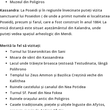
Muzeul din Poligiros
Kassandra
: La Poseidi și în regiunile învecinate puteți vizita
sanctuarul lui Poseidon ( de unde a primit numele ei localitatea
Poseidi), precum și farul, care a fost construit în anul 1864. La
mică distanță este situat așezământul din Kalandra, unde
puteți vedea spațiul arheologic din Mendi.
Merită la fel să vizitați:
Turnul lui Stavronikitas din Sani
Moara de vânt din Kassandreia
Lacul unde trăiește broasca țestoasă Testudinata, lângă
Polihrono
Templul lui Zeus Ammon și Bazilica Creștină veche din
Kallithea
Ruinele castelului și canalul din Nea Potidea
Turnul Sf. Pavel din Nea Fokea
Ruinele orașului antic din Poligiros
Casele tradiționale, piețele și ulițele înguste din Afytos,