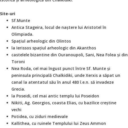
Site-uri
Sf.Munte
Antica Stageira, locul de naștere lui Aristotel în
Olimpiada.
Spațiul arheologic din Olintos
la Ierissos spațiul arheologic din Akanthos
castelele bizantine din Ouranoupoli, Sani, Nea Folea și din
Toroni
Nea Roda, cel mai îngust punct între Sf. Munte și
peninsula principală Chalkidiki, unde Xerxis a săpat un
canal la atentatul său în anul 480 î.e.n. să invadeze
Grecia.
la Poseidi, cel mai antic templu lui Poseidon
Nikiti, Ag. Georgios, coasta Elias, cu bazilice creștine
vechi
Potidea, cu ziduri medievale
Kallithea, cu ruinele Templului lui Zeus Ammon