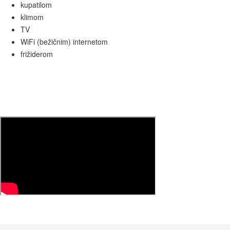
kupatilom
klimom
TV
WiFi (bežičnim) internetom
frižiderom