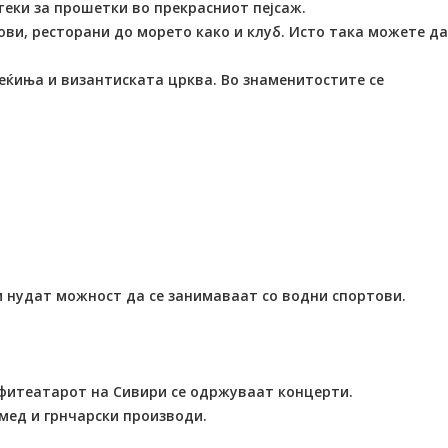
еки за прошетки во прекрасниот пејсаж.
ови, ресторани до морето како и клуб. Исто така можете да
веќиња и византиската црква. Во знаменитостите се
им нудат можност да се занимаваат со водни спортови.
амфитеатарот на Сивири се одржуваат концерти.
мед и грнчарски производи.