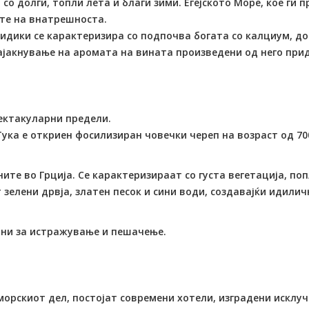
 со долги, топли лета и благи зими. Егејското Море, кое ги
ите на внатрешноста.
лкидики се карактеризира со подпочва богата со калциум, 
зајакнување на аромата на вината произведени од него пр
ектакуларни предели.
ка е откриен фосилизиран човечки череп на возраст од 700
сните во Грција. Се карактеризираат со густа вегетација, 
зелени дрвја, златен песок и сини води, создавајќи идилич
лни за истражување и пешачење.
иморскиот дел, постојат современи хотели, изградени исклу