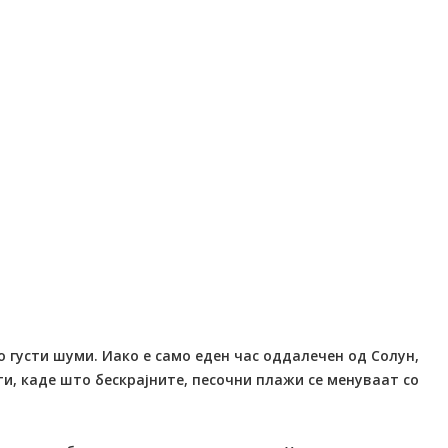
о густи шуми. Иако е само еден час оддалечен од Солун,
и, каде што бескрајните, песочни плажи се менуваат со