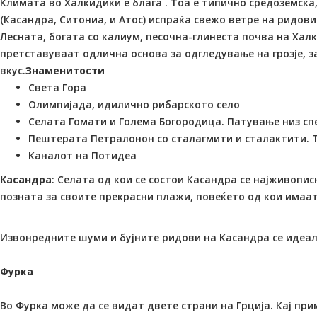
Климата во Халкидики е блага . Тоа е типично средoземска,
(Касандра, Ситониа, и Атос) испраќа свежо ветре на ридов
Лесната, богата со калиум, песочна-глинеста почва на Ха
претставуваат одлична основа за одгледување на грозје, 
вкус.
Знаменитости
Света Гора
Олимпијада, идилично рибарското село
Селата Гомати и Голема Богородица. Патување низ сп
Пештерата Петралонон со сталагмити и сталактити. Ту
Каналот на Потидеа
Касандра
: Селата од кои се состои Касандра се најживопи
позната за своите прекрасни плажи, повеќето од кои имаат 
Извонредните шуми и бујните ридови на Касандра се идеа
Фурка
Во Фурка може да се видат двете страни на Грција. Кај пр