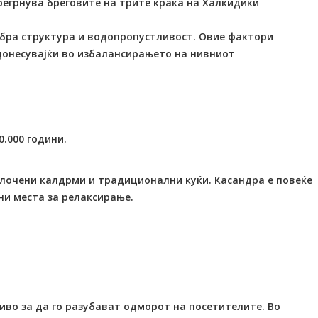
 прегрнува бреговите на трите крака на Халкидики
добра структура и водопропустливост. Овие фактори
идонесувајќи во избалансирањето на нивниот
.000 години.
поплочени калдрми и традиционални куќи. Касандра е повеќе
ни места за релаксирање.
чиво за да го разубават одморот на посетителите. Во