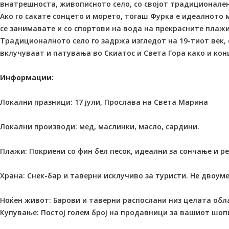
внатрешноста, живописното село, со својот традиционален
Ако го сакате сонцето и морето, тогаш Фурка е идеалното 
се занимавате и со спортови на вода на прекрасните плаж
Традиционалното село го задржа изгледот на 19-тиот век, 
вклучуваат и патувања во Скиатос и Света Гора како и ко
Информации:
Локални празници: 17 јули, Прослава на Света Марина
Локални производи: мед, маслинки, масло, сардини.
Плажи: Покриени со фин бел песок, идеални за сончање и р
Храна: Снек-бар и таверни исклучиво за туристи. Не двоуме
Ноќен живот: Барови и таверни распослани низ целата обл
Купување: Постој голем број на продавници за вашиот шопи