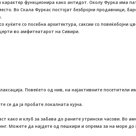
 карактер функционира како антидот. Околу Фурка има пат
место. Во Скала Фуркас постојат безбројни продавници, бар
и.
со куќите со посебна архитектура, саксии со повеќебојни ц
нцерти во амфитеатарот на Сивири.
елаксација. Повеќето од нив, на најактивните посетители 
те се да ја пробате локалната кујна.
аст како и клуб за забава до раните утрински часови. Во 
нг. Можете да најдете од пешкири и опрема за на море до 