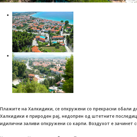
Плажите на Халкидики, се опкружени со прекрасни обали до
Халкидики е природен рај, недопрен од штетните последици
идилични заливи опкружени со карпи. Воздухот е зачинет с